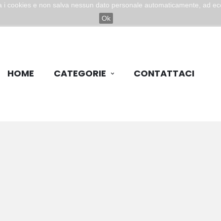
zza i cookies e non salva nessun dato personale automaticamente, ad ec
Ok
HOME
CATEGORIE
CONTATTACI