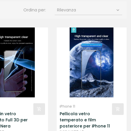
Ordina per:
Rilevanza

iPhone 11
 in vetro
Pellicola vetro
o Full 3D per
temperato e film
1 Nera
posteriore per iPhone 11