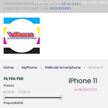
Vi informiamo che il nostro negozio online utili
SPEDIZIONE GRATUITA A PARTIRE DA
59.00 EURO
IL NOSTRO CUSTOMER CARE
0923953983
Home
MyPhone
Pellicole Smartphone
iPhone 11
FILTRA PER
iPhone 11
Prezzo
4 PRODOTTO
8,00 € - 17,00 €
Disponibilità