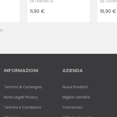
DET61IP19576
DETG3116
Prezzo
Prezzo
11,90 €
16,90 €
ti
INFORMAZIONI
AZIENDA
Termini di Consegna
Nuovi Prodotti
Note Legali Privacy
Migliori Vendite
Termini e Condizioni
Contattaci