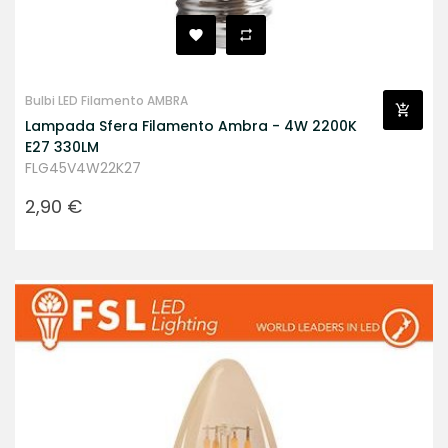
Bulbi LED Filamento AMBRA
Lampada Sfera Filamento Ambra - 4W 2200K
E27 330LM
FLG45V4W22K27
Prezzo
2,90 €