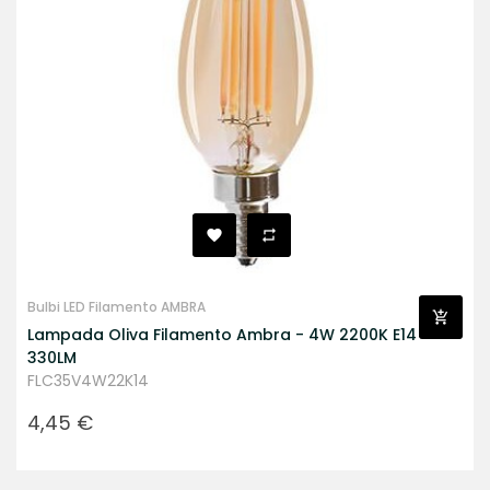
Bulbi LED Filamento AMBRA
Lampada Oliva Filamento Ambra - 4W 2200K E14
330LM
FLC35V4W22K14
Prezzo
4,45 €