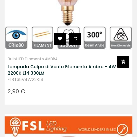
Bulbi LED Filamento AMBRA
Lampada Colpo di Vento Filamento Ambra - 4W
2200K E14 300LM
FLBT35V4W22K14
Prezzo
2,90 €