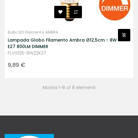
Bulbi LED Filamento AMBRA
Lampada Globo Filamento Ambra Ø12,5cm - 8W
E27 800LM DIMMER
FLVG125-8W22K27
Prezzo
9,89 €
Mostra 1-8 of 8 elementi