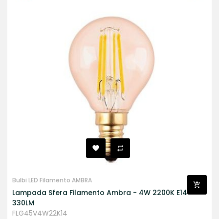
Bulbi LED Filamento AMBRA
Lampada Sfera Filamento Ambra - 4W 2200K E14
330LM
FLG45V4W22K14