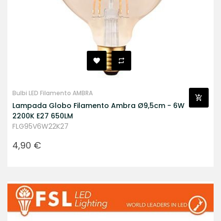
Bulbi LED Filamento AMBRA
Lampada Globo Filamento Ambra Ø9,5cm - 6W
2200K E27 650LM
FLG95V6W22K27
Prezzo
4,90 €