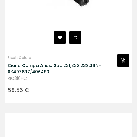
Ricoh Colore
Ciano Compa Aficio Spc 231,232,232,311N-
6K407637/406480
RIC310HC
Prezzo
58,56 €