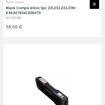
Ricoh Colore
Black Compa Aficio Spc 231,232,232,311N-
6.5K407634/406479
RIC310HBK
Prezzo
58,56 €