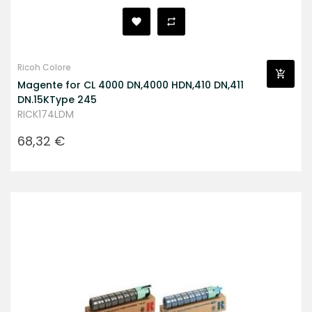
Ricoh Colore
Magente for CL 4000 DN,4000 HDN,410 DN,411
DN.15KType 245
RICK174LDM
Prezzo
68,32 €