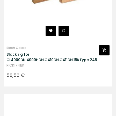
Ricoh Colore
Black rig for
CL4000DN,4000HDN,C410DN,C411DN.15KType 245
RICK174BK
Prezzo
58,56 €