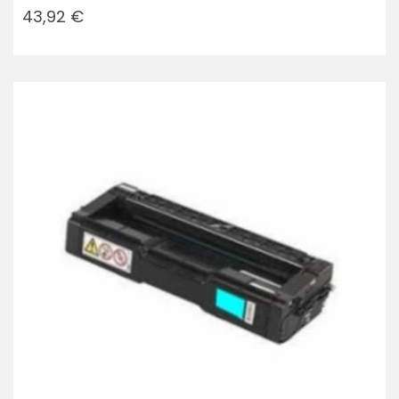
Prezzo
43,92 €