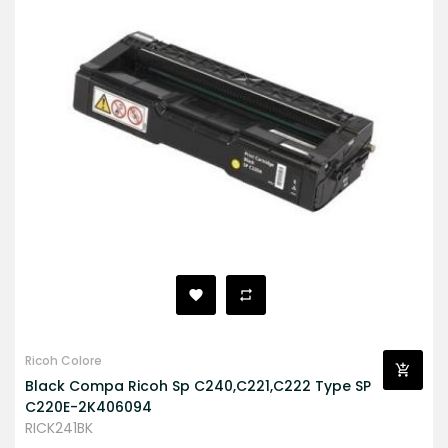
Ricoh Colore
Black Compa Ricoh Sp C240,C221,C222 Type SP
C220E-2K406094
RICK241BK