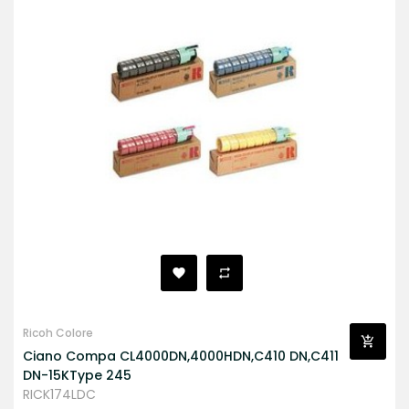
Ricoh Colore
Ciano Compa CL4000DN,4000HDN,C410 DN,C411
DN-15KType 245
RICK174LDC