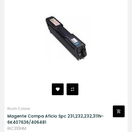
Ricoh Colore
Magente Compa Aficio Spc 231,232,232,311N-
6K407636/406481
RIC310HM