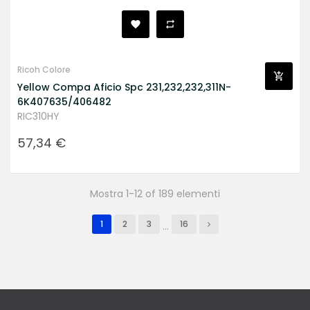
Ricoh Colore
Yellow Compa Aficio Spc 231,232,232,311N-
6K407635/406482
RIC310HY
Prezzo
57,34 €
Mostra 1-12 of 189 elementi
1
2
3
16
…