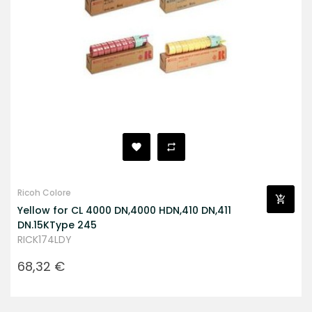
Ricoh Colore
Yellow for CL 4000 DN,4000 HDN,410 DN,411
DN.15KType 245
RICK174LDY
Prezzo
68,32 €