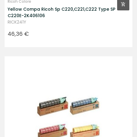
Ricoh Colore
Yellow Compa Ricoh Sp C220,C221,C222 Type SP
C220E-2K406106
RICK241Y
Prezzo
46,36 €