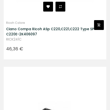
Ricoh Colore
Ciano Compa Ricoh ASp C220,C221,C222 Type SP
C220E-2K406097
RICK241C
Prezzo
46,36 €