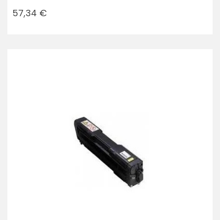
Prezzo
57,34 €