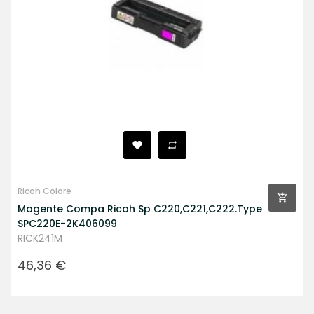
Ricoh Colore
Magente Compa Ricoh Sp C220,C221,C222.Type
SPC220E-2K406099
RICK241M
Prezzo
46,36 €