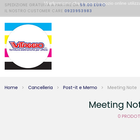
Vi informiamo che il nostro negozio online utili
SPEDIZIONE GRATUITA A PARTIRE DA
59.00 EURO
IL NOSTRO CUSTOMER CARE
0923953983
Home
Cancelleria
Post-it e Memo
Meeting Note
Meeting No
0 PRODO