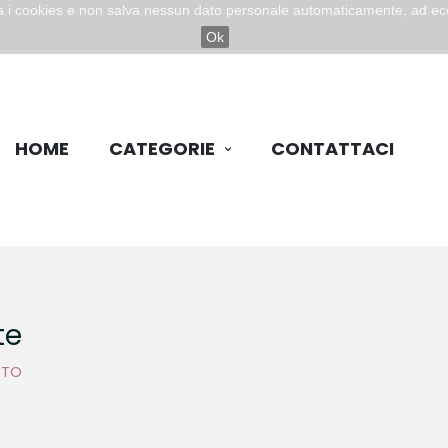
zza i cookies e non salva nessun dato personale automaticamente, ad ec
Ok
HOME
CATEGORIE
CONTATTACI
te
TTO