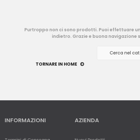
Purtroppo non ci sono prodotti. Puoi effettuare u
indietro. Grazie e buona navigazione s
TORNARE IN HOME
INFORMAZIONI
AZIENDA