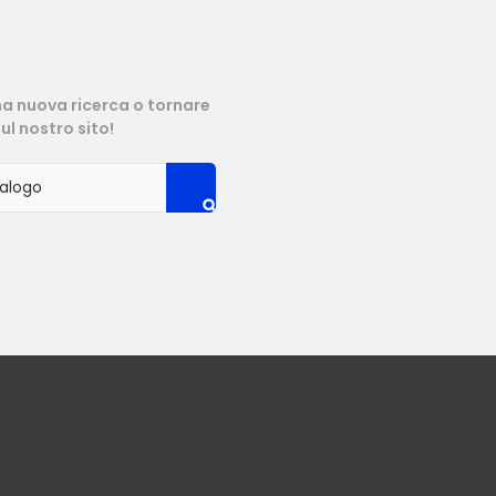
na nuova ricerca o tornare
ul nostro sito!