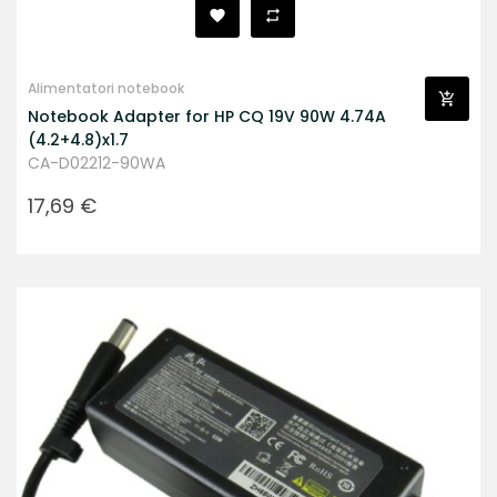
Alimentatori notebook
Notebook Adapter for HP CQ 19V 90W 4.74A
(4.2+4.8)x1.7
CA-D02212-90WA
Prezzo
17,69 €