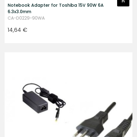
Notebook Adapter for Toshiba 15V 90W 6A
6.3x3.0mm
CA-D0229-90WA
Prezzo
14,64 €