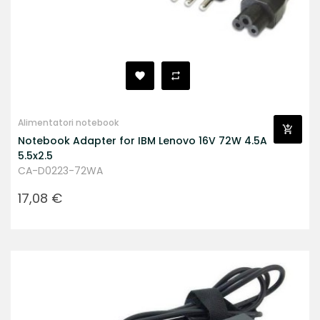
Alimentatori notebook
Notebook Adapter for IBM Lenovo 16V 72W 4.5A
5.5x2.5
CA-D0223-72WA
Prezzo
17,08 €