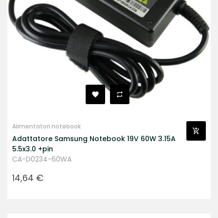
Alimentatori notebook
Adattatore Samsung Notebook 19V 60W 3.15A
5.5x3.0 +pin
CA-D0234-60WA
Prezzo
14,64 €