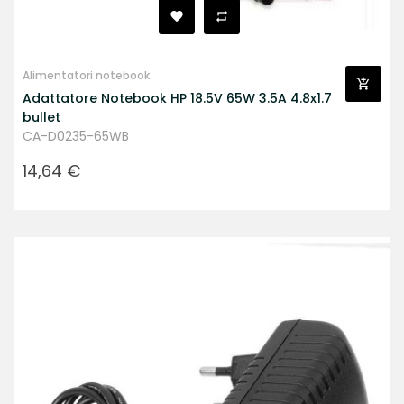
Alimentatori notebook
Adattatore Notebook HP 18.5V 65W 3.5A 4.8x1.7
bullet
CA-D0235-65WB
Prezzo
14,64 €