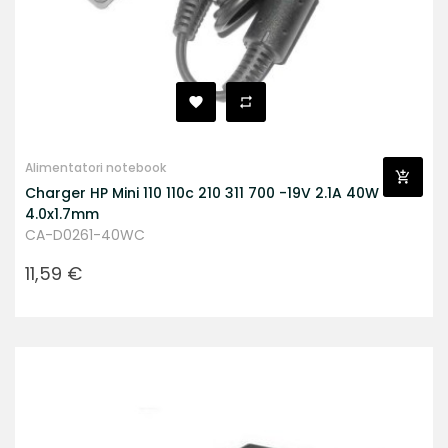
Alimentatori notebook
Charger HP Mini 110 110c 210 311 700 -19V 2.1A 40W
4.0x1.7mm
CA-D0261-40WC
Prezzo
11,59 €