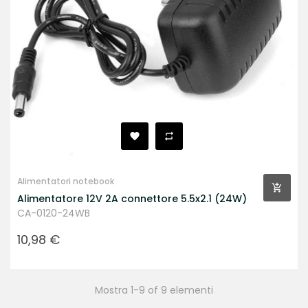
Alimentatori notebook
Alimentatore 12V 2A connettore 5.5x2.1 (24W)
CA-0120-24WB
Prezzo
10,98 €
Mostra 1-9 of 9 elementi