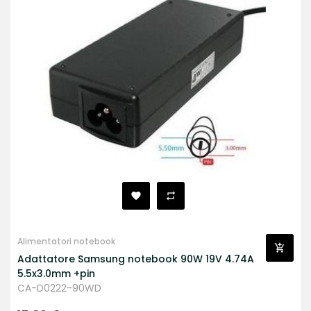
Alimentatori notebook
Adattatore Samsung notebook 90W 19V 4.74A
5.5x3.0mm +pin
CA-D0222-90WD
Prezzo