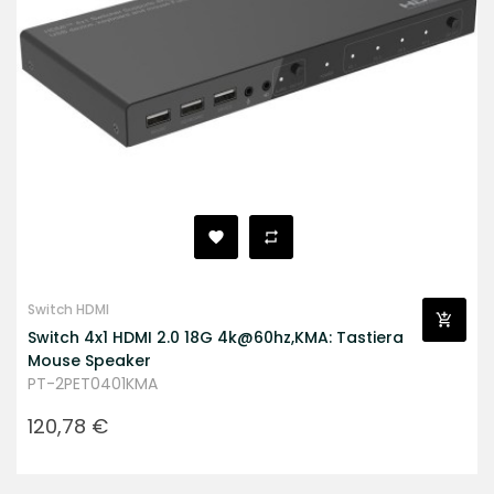
Switch HDMI
Switch 4x1 HDMI 2.0 18G 4k@60hz,KMA: Tastiera
Mouse Speaker
PT-2PET0401KMA
Prezzo
120,78 €