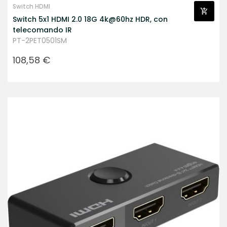
Switch HDMI
Switch 5x1 HDMI 2.0 18G 4k@60hz HDR, con
telecomando IR
PT-2PET0501SM
Prezzo
108,58 €