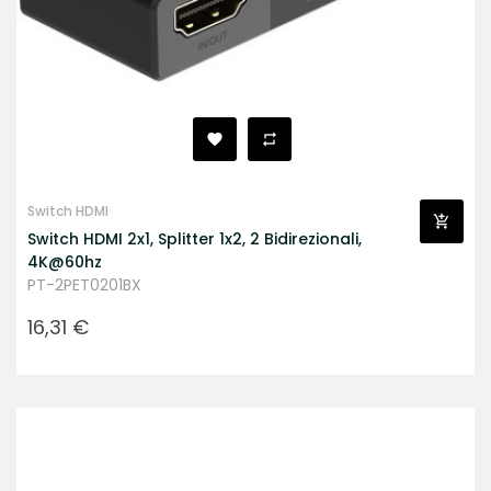
Switch HDMI
Switch HDMI 2x1, Splitter 1x2, 2 Bidirezionali,
4K@60hz
PT-2PET0201BX
Prezzo
16,31 €