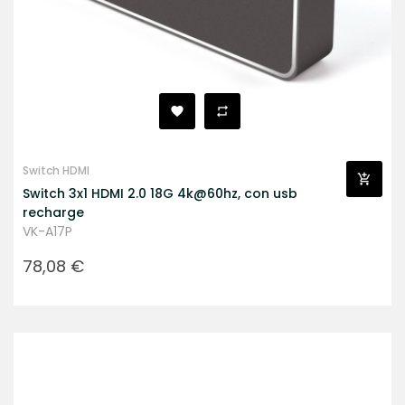
Switch HDMI
Switch 3x1 HDMI 2.0 18G 4k@60hz, con usb
recharge
VK-A17P
Prezzo
78,08 €