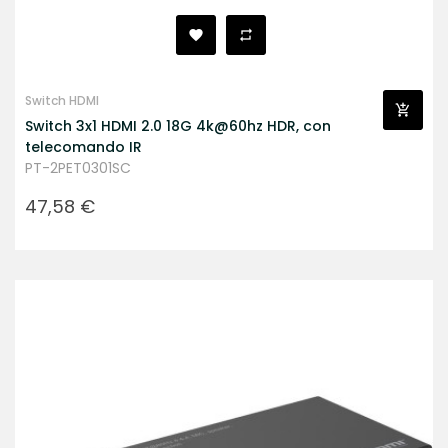
Switch HDMI
Switch 3x1 HDMI 2.0 18G 4k@60hz HDR, con
telecomando IR
PT-2PET0301SC
Prezzo
47,58 €