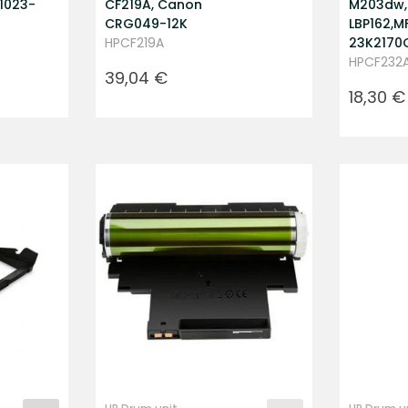
1023-
CF219A, Canon
M203dw,
CRG049-12K
LBP162,M
HPCF219A
23K2170
HPCF232
Prezzo
39,04 €
Prezzo
18,30 €