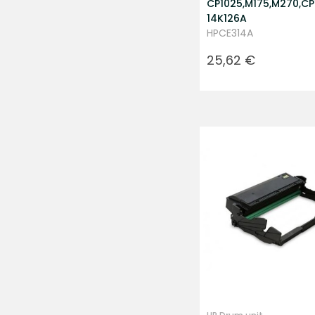
CP1025,M175,M270,CP
14K126A
HPCE314A
Prezzo
25,62 €