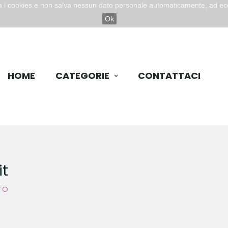
zza i cookies e non salva nessun dato personale automaticamente, ad ec
Ok
HOME
CATEGORIE
CONTATTACI
it
TO