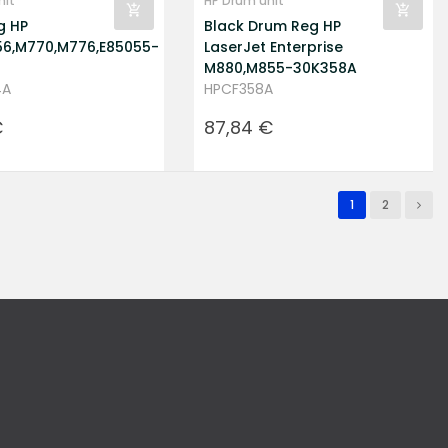
nit
HP Drum unit
g HP
Black Drum Reg HP
56,M770,M776,E85055-
LaserJet Enterprise
M880,M855-30K358A
4A
HPCF358A
Prezzo
€
87,84 €
1
2