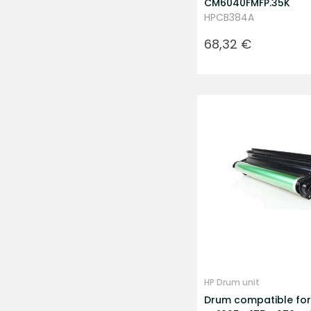
CM6040FMFP.35K
HPCB384A
Prezzo
68,32 €
HP Drum unit
Drum compatible for