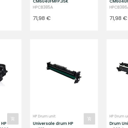
CM6040FMFP.35K
CM6040F
HPCB385A
HPCB386
Prezzo
Prezzo
71,98 €
71,98 €
HP Drum unit
HP Drum u
 HP
Universale drum HP
Drum Uni