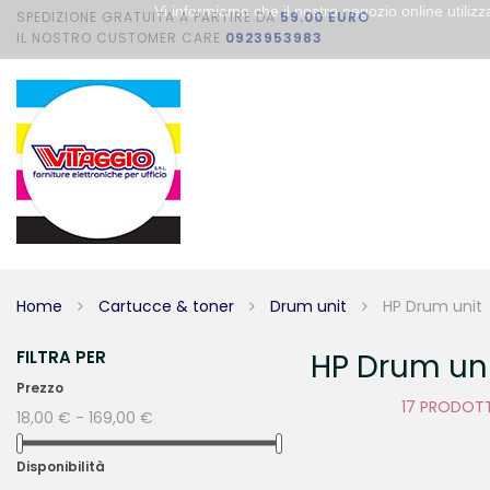
Vi informiamo che il nostro negozio online utili
SPEDIZIONE GRATUITA A PARTIRE DA
59.00 EURO
IL NOSTRO CUSTOMER CARE
0923953983
Home
Cartucce & toner
Drum unit
HP Drum unit
FILTRA PER
HP Drum un
Prezzo
17 PRODOT
18,00 € - 169,00 €
Disponibilità