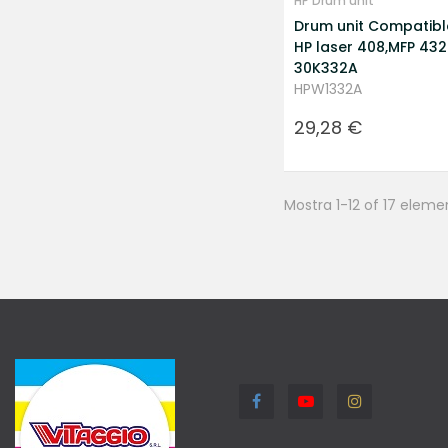
HP Drum unit
Drum unit Compatibl
HP laser 408,MFP 432
30K332A
HPW1332A
Prezzo
29,28 €
Mostra 1-12 of 17 eleme