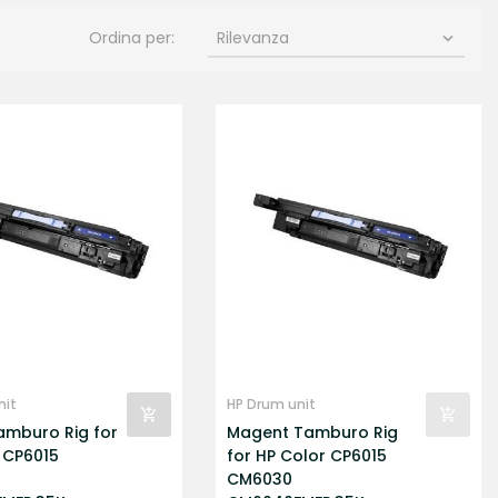
Ordina per:
Rilevanza

nit
HP Drum unit
amburo Rig for
Magent Tamburo Rig
 CP6015
for HP Color CP6015
CM6030