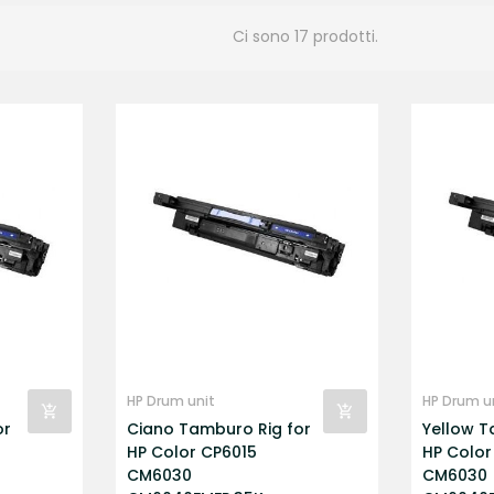
Ci sono 17 prodotti.
HP Drum unit
HP Drum u
or
Ciano Tamburo Rig for
Yellow T
HP Color CP6015
HP Color
CM6030
CM6030