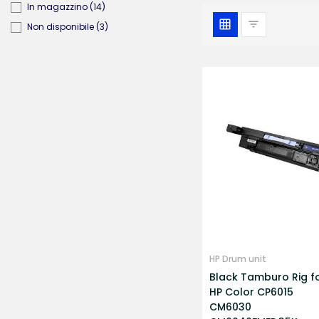
In magazzino
(14)
Non disponibile
(3)
HP Drum unit
Black Tamburo Rig f
HP Color CP6015
CM6030