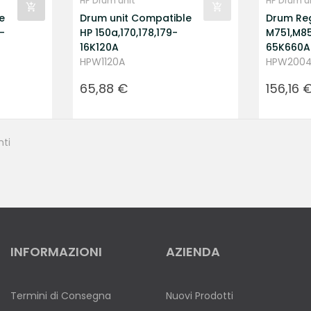
HP Drum unit
HP Drum u
e
Drum unit Compatible
Drum Re
-
HP 150a,170,178,179-
M751,M8
16K120A
65K660A
HPW1120A
HPW200
Prezzo
Prezzo
65,88 €
156,16 
nti
INFORMAZIONI
AZIENDA
Termini di Consegna
Nuovi Prodotti