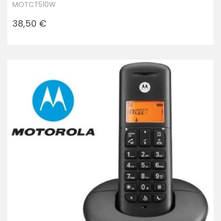
MOTCT510W
Prezzo
38,50 €