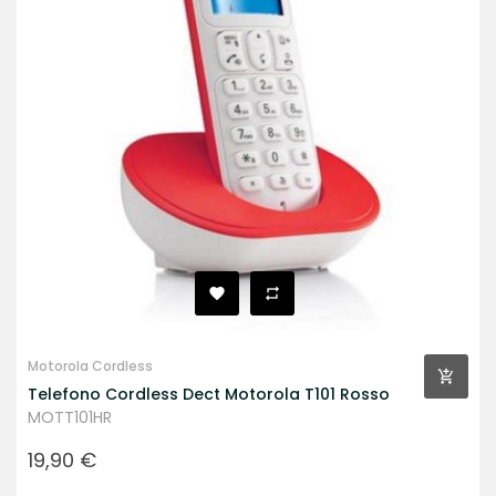
Motorola Cordless
Telefono Cordless Dect Motorola T101 Rosso
MOTT101HR
Prezzo
19,90 €