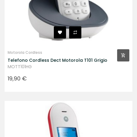
Motorola Cordless
Telefono Cordless Dect Motorola T101 Grigio
MOTT101HG
Prezzo
19,90 €