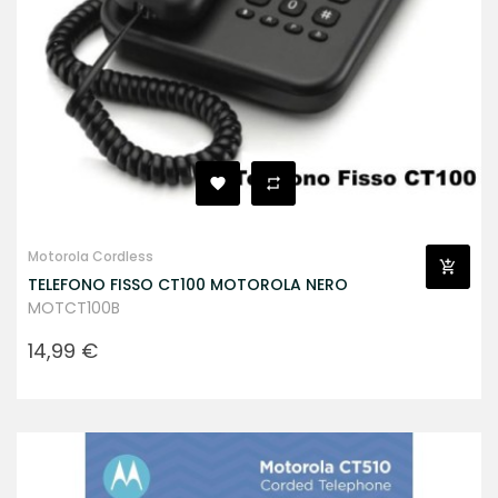
Motorola Cordless
TELEFONO FISSO CT100 MOTOROLA NERO
MOTCT100B
Prezzo
14,99 €