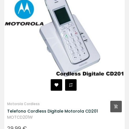
Motorola Cordless
Telefono Cordless Digitale Motorola CD201
MOTCD201W
Prezzo
29,99 €