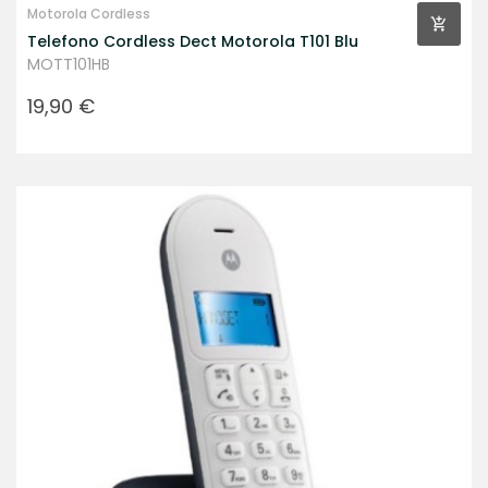
Motorola Cordless
Telefono Cordless Dect Motorola T101 Blu
MOTT101HB
Prezzo
19,90 €