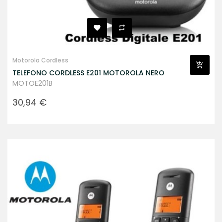
Motorola Cordless
TELEFONO CORDLESS E201 MOTOROLA NERO
MOTOE201B
Prezzo
30,94 €