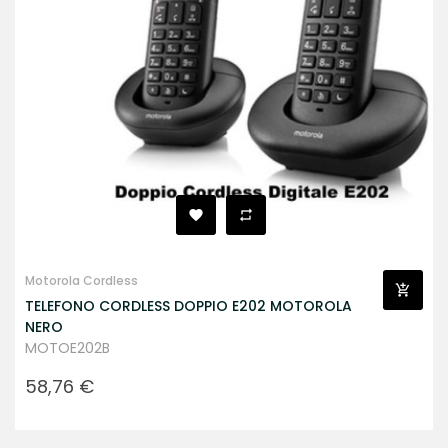
Motorola Cordless
TELEFONO CORDLESS DOPPIO E202 MOTOROLA
NERO
MOTOE202B
Prezzo
58,76 €