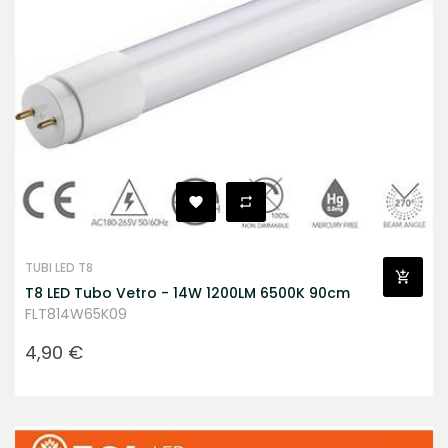
TUBI LED T8
T8 LED Tubo Vetro - 14W 1200LM 6500K 90cm
FLT814W65K09
Prezzo
4,90 €