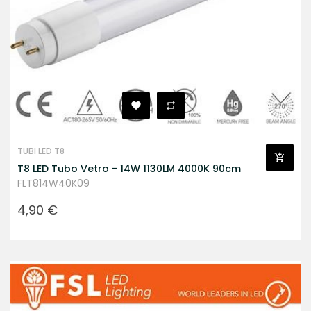
TUBI LED T8
T8 LED Tubo Vetro - 14W 1130LM 4000K 90cm
FLT814W40K09
Prezzo
4,90 €