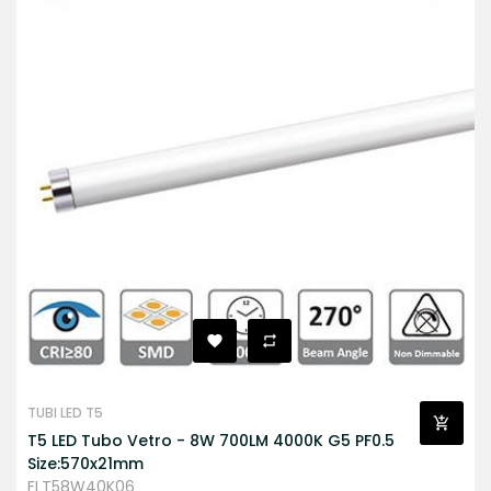
TUBI LED T5
T5 LED Tubo Vetro - 8W 700LM 4000K G5 PF0.5
Size:570x21mm
FLT58W40K06