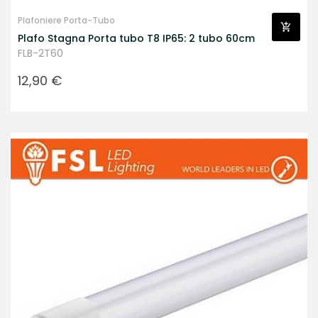
Plafoniere Porta-Tubo
Plafo Stagna Porta tubo T8 IP65: 2 tubo 60cm
FLB-2T60
Prezzo
12,90 €