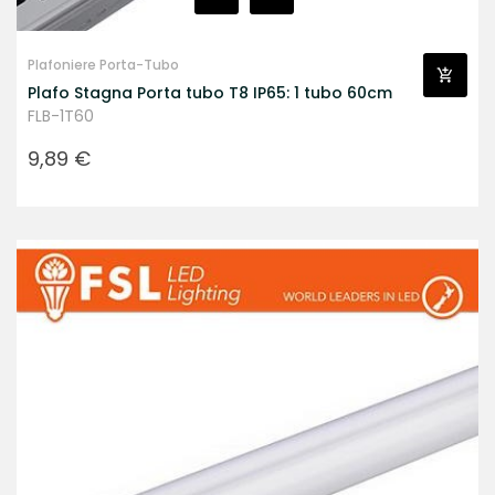
Plafoniere Porta-Tubo
Plafo Stagna Porta tubo T8 IP65: 1 tubo 60cm
FLB-1T60
Prezzo
9,89 €