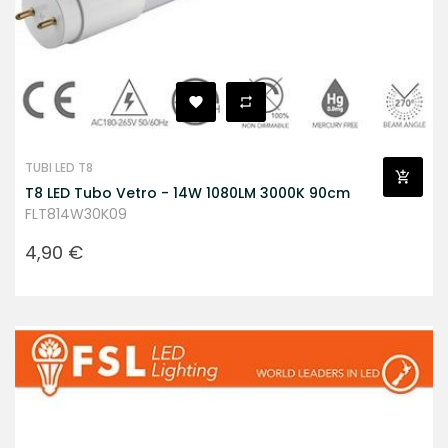
TUBI LED T8
T8 LED Tubo Vetro - 14W 1080LM 3000K 90cm
FLT814W30K09
Prezzo
4,90 €