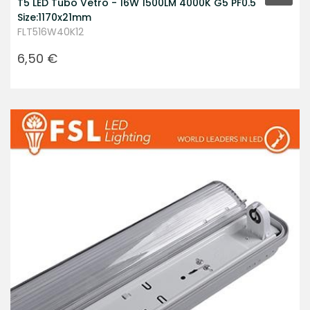
T5 LED Tubo Vetro - 16W 1500LM 4000K G5 PF0.5
Size:1170x21mm
FLT516W40K12
Prezzo
6,50 €