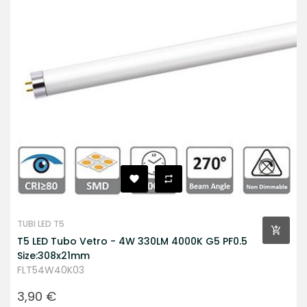
TUBI LED T5
T5 LED Tubo Vetro - 4W 330LM 4000K G5 PF0.5
Size:308x21mm
FLT54W40K03
Prezzo
3,90 €