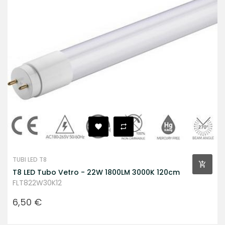
TUBI LED T8
T8 LED Tubo Vetro - 22W 1800LM 3000K 120cm
FLT822W30K12
Prezzo
6,50 €