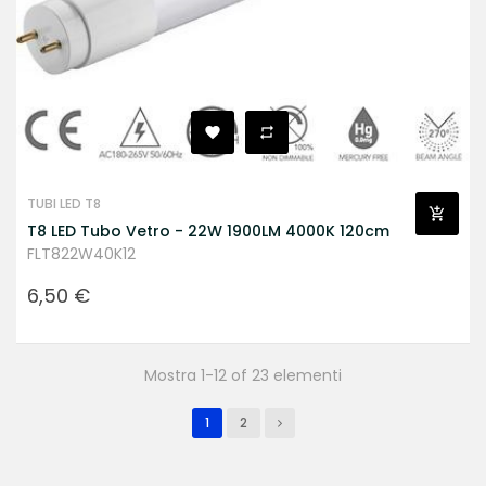
TUBI LED T8
T8 LED Tubo Vetro - 22W 1900LM 4000K 120cm
FLT822W40K12
Prezzo
6,50 €
Mostra 1-12 of 23 elementi
1
2