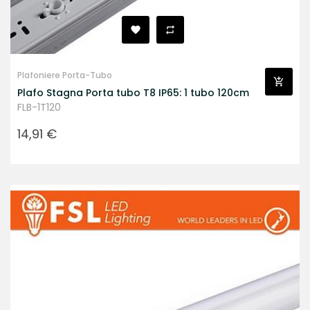
Plafoniere Porta-Tubo
Plafo Stagna Porta tubo T8 IP65: 1 tubo 120cm
FLB-1T120
Prezzo
14,91 €