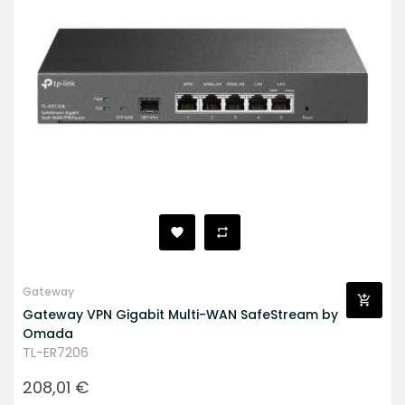
Gateway
Gateway VPN Gigabit Multi-WAN SafeStream by
Omada
TL-ER7206
Prezzo
208,01 €