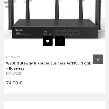
Gateway
W20E Gateway & Router Business AC1350 Gigabi
- Business
NT-W20E
Prezzo
74,90 €