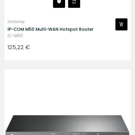
Gateway
IP-COM M50 Multi-WAN Hotspot Router
IC-M50
Prezzo
125,22 €