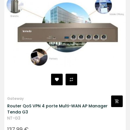
Gateway
Router QoS VPN 4 porte Multi-WAN AP Manager
Tenda G3
NT-G3
Prezzo
137,99 €