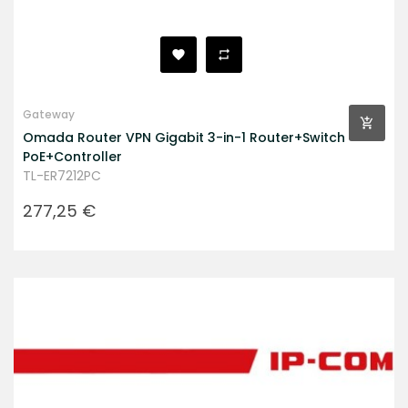
Gateway
Omada Router VPN Gigabit 3-in-1 Router+Switch
PoE+Controller
TL-ER7212PC
Prezzo
277,25 €