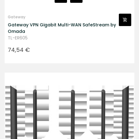
Gateway
Gateway VPN Gigabit Multi-WAN SafeStream by
Omada
TL-ER605
Prezzo
74,54 €