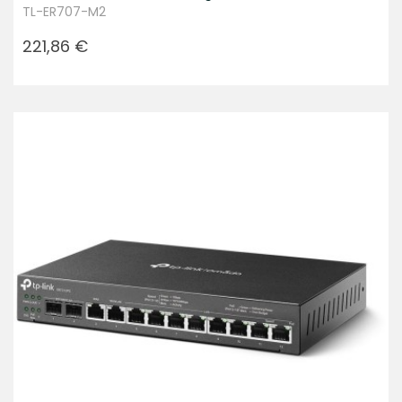
TL-ER707-M2
Prezzo
221,86 €