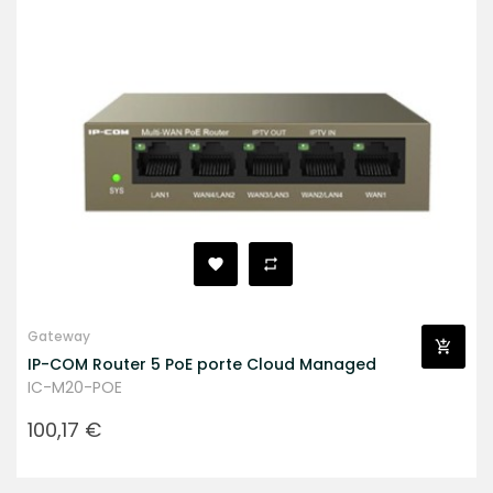
Gateway
IP-COM Router 5 PoE porte Cloud Managed
IC-M20-POE
Prezzo
100,17 €