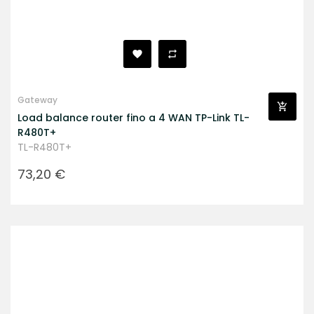
Gateway
Load balance router fino a 4 WAN TP-Link TL-
R480T+
TL-R480T+
Prezzo
73,20 €