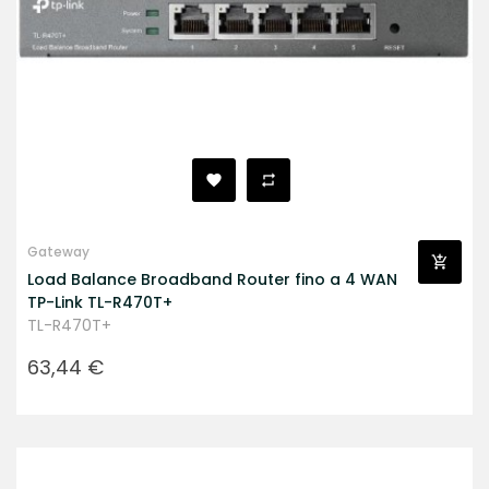
Gateway
Load Balance Broadband Router fino a 4 WAN
TP-Link TL-R470T+
TL-R470T+
Prezzo
63,44 €