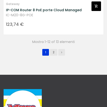
Gateway
IP-COM Router 8 PoE porte Cloud Managed
IC-M20-8G-POE
Prezzo
123,74 €
Mostra 1-12 of 13 elementi
1
2