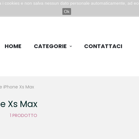
zza i cookies e non salva nessun dato personale automaticamente, ad ec
Ok
HOME
CATEGORIE
CONTATTACI
e iPhone Xs Max
ne Xs Max
1 PRODOTTO