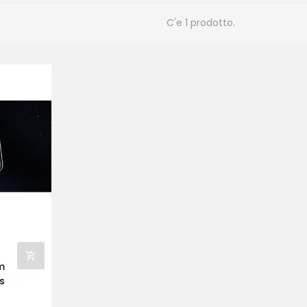
C'e 1 prodotto.
m
s