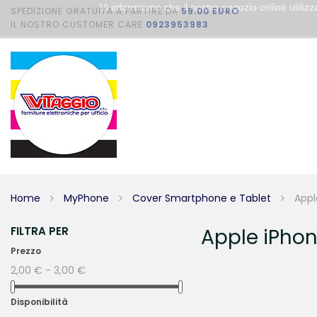
Vi informiamo che il nostro negozio online utili
SPEDIZIONE GRATUITA A PARTIRE DA
59.00 EURO
IL NOSTRO CUSTOMER CARE
0923953983
Home
MyPhone
Cover Smartphone e Tablet
Appl
FILTRA PER
Apple iPho
Prezzo
2,00 € - 3,00 €
Disponibilità