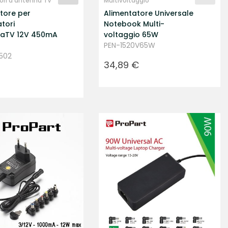
ori d'antenna TV
Multivoltaggio
tore per
Alimentatore Universale
atori
Notebook Multi-
naTV 12V 450mA
voltaggio 65W
PEN-1520V65W
502
Prezzo
34,89 €