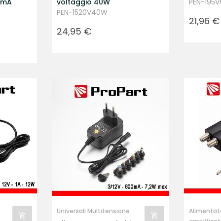
0mA
voltaggio 40W
PEN-195
PEN-1520V40W
Prezzo
21,96 €
Prezzo
24,95 €
Universali Multitensione
Alimentato