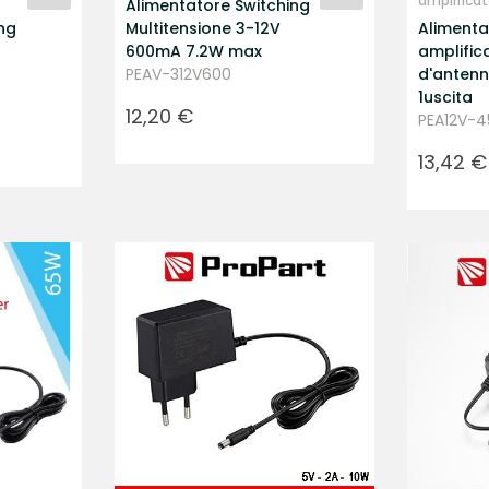
amplificat
Alimentatore Switching
ng
Multitensione 3-12V
Alimenta
600mA 7.2W max
amplific
PEAV-312V600
d'anten
1uscita
Prezzo
12,20 €
PEA12V-4
Prezzo
13,42 €