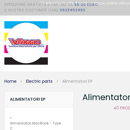
Vi informiamo che il nostro negozio online utili
SPEDIZIONE GRATUITA A PARTIRE DA
59.00 EURO
IL NOSTRO CUSTOMER CARE
0923953983
Home
Electric parts
Alimentatori EP
Alimentator
ALIMENTATORI EP
40 PRO
Alimentatori MacBook - Type
C