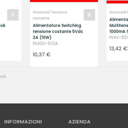
Universali Tensione
Universali
costante
Alimenta
ook
Alimentatore Switching
Multiten
tensione costante 5Vdc
1000mA 
2A (10W)
PEAV-312
PEA12V-5V2A
Prezzo
13,42 €
Prezzo
10,37 €
nti
INFORMAZIONI
AZIENDA