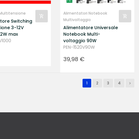
 Multitensione
Alimentatori Notebook
Multivoltaggio
tore Switching
sione 3-12V
Alimentatore Universale
12W max
Notebook Multi-
V1000
voltaggio 90W
PEN-1520V90W
Prezzo
39,98 €
1
2
3
4