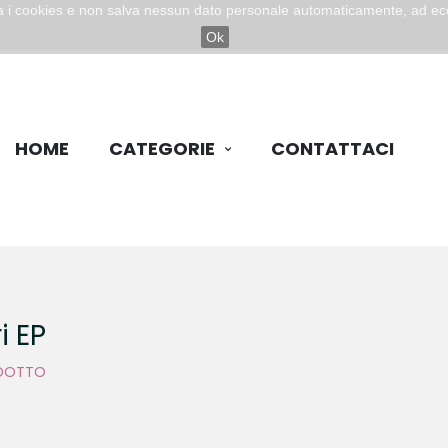
zza i cookies e non salva nessun dato personale automaticamente, ad ec
Ok
HOME
CATEGORIE
CONTATTACI
i EP
DOTTO