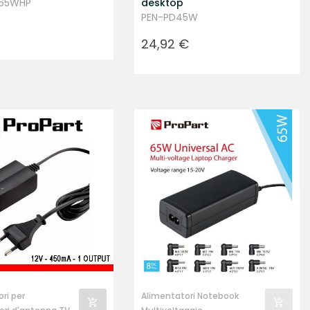
V65WHP
desktop
PEN-PD45W
Prezzo
24,92 €
ri per
Alimentatori Notebook