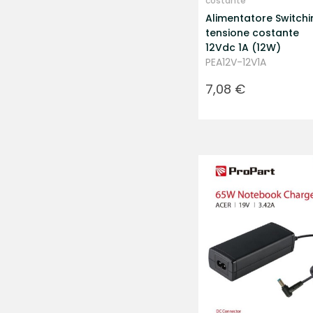
costante
Alimentatore Switchi
tensione costante
12Vdc 1A (12W)
PEA12V-12V1A
Prezzo
7,08 €