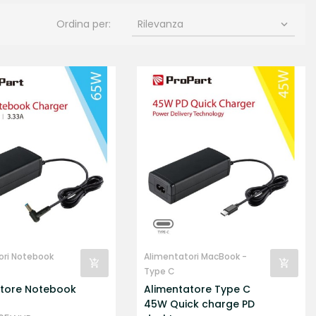
Ordina per:
Rilevanza

ori Notebook
Alimentatori MacBook -
Type C
atore Notebook
Alimentatore Type C
45W Quick charge PD