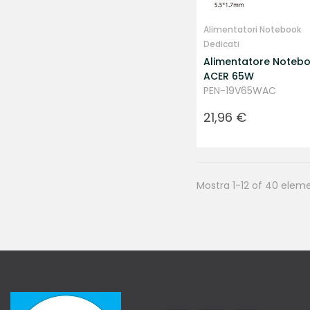
Alimentatori Notebook
Dedicati
Alimentatore Noteb
ACER 65W
PEN-19V65WAC
Prezzo
21,96 €
Mostra 1-12 of 40 eleme