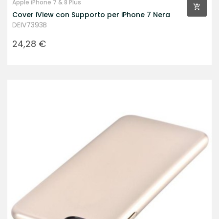
Apple iPhone 7 & 8 Plus
Cover iView con Supporto per iPhone 7 Nera
DEIV7393B
Prezzo
24,28 €