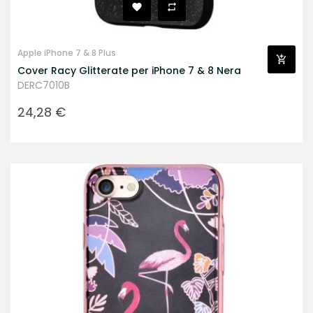
Apple iPhone 7 & 8 Plus
Cover Racy Glitterate per iPhone 7 & 8 Nera
DERC7010B
Prezzo
24,28 €