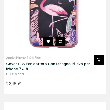
Apple iPhone 7 & 8 Plus
Cover Luxy Fenicottero Con Disegno Rilievo per
iPhone 7 & 8
DELX7C221
Prezzo
23,18 €