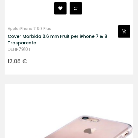
Apple iPhone 7 & 8 Plus
Cover Morbida 0.6 mm Fruit per iPhone 7 & 8
Trasparente
DEFIP7910T
Prezzo
12,08 €