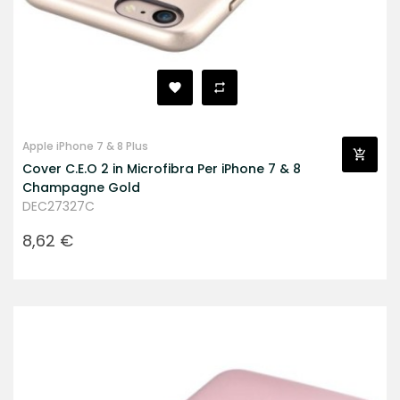
Apple iPhone 7 & 8 Plus
Cover C.E.O 2 in Microfibra Per iPhone 7 & 8
Champagne Gold
DEC27327C
Prezzo
8,62 €