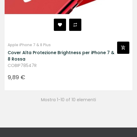
Apple iPhone 7 & 8 Plus
Cover Alta Protezione Brightness per iPhone 7 &
8 Rossa
COBIP78547R
Prezzo
9,89 €
Mostra 1-10 of 10 elementi