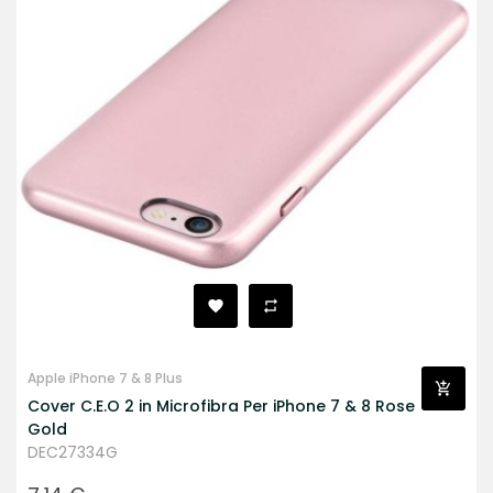
Apple iPhone 7 & 8 Plus
Cover C.E.O 2 in Microfibra Per iPhone 7 & 8 Rose
Gold
DEC27334G
Prezzo