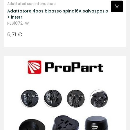
Adattatori con interruttore
Adattatore 4pos bipasso spina16A salvaspazio
+ interr.
PES1072-W
Prezzo
6,71 €