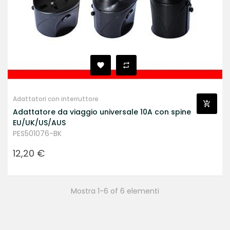
Adattatori con interruttore
Adattatore da viaggio universale 10A con spine
EU/UK/US/AUS
PES501076-BK
Prezzo
12,20 €
Mostra 1-6 of 6 elementi