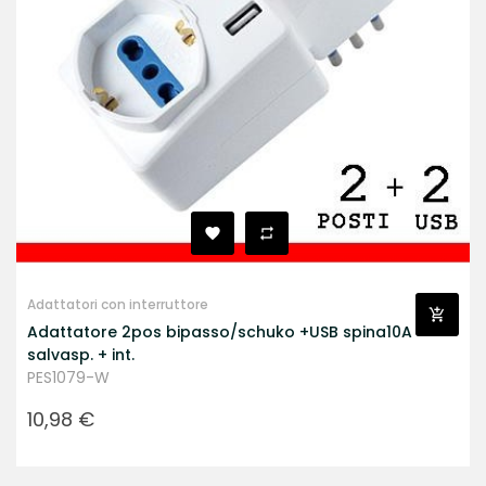
Adattatori con interruttore
Adattatore 2pos bipasso/schuko +USB spina10A
salvasp. + int.
PES1079-W
Prezzo
10,98 €