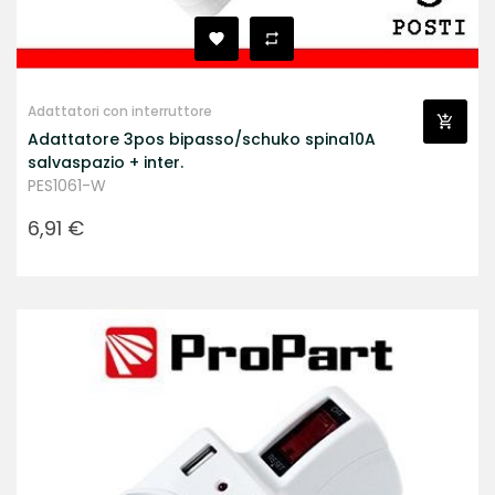
Adattatori con interruttore
Adattatore 3pos bipasso/schuko spina10A
salvaspazio + inter.
PES1061-W
Prezzo
6,91 €