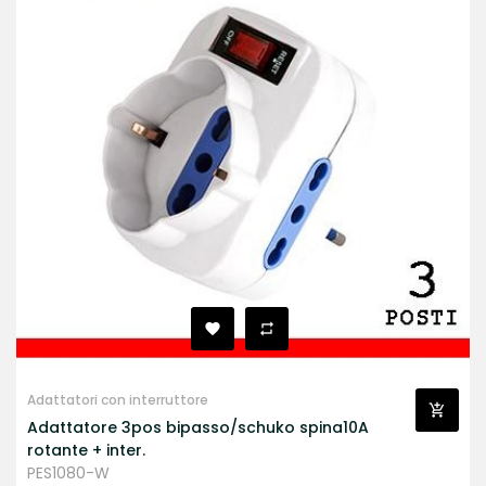
Adattatori con interruttore
Adattatore 3pos bipasso/schuko spina10A
rotante + inter.
PES1080-W