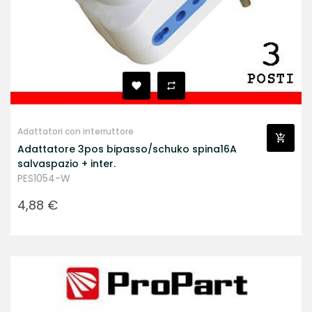
Adattatori con interruttore
Adattatore 3pos bipasso/schuko spina16A
salvaspazio + inter.
PES1054-W
Prezzo
4,88 €