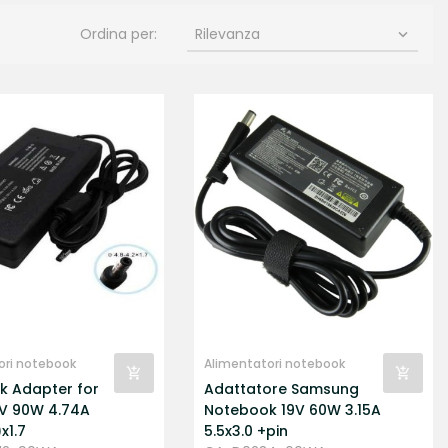
Ordina per:
Rilevanza

ori notebook
Alimentatori notebook
k Adapter for
Adattatore Samsung
9V 90W 4.74A
Notebook 19V 60W 3.15A
x1.7
5.5x3.0 +pin