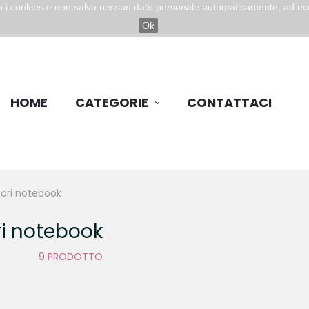
zza i cookies e non salva nessun dato personale automaticamente, ad ec
Ok
HOME
CATEGORIE
CONTATTACI
ori notebook
i notebook
9 PRODOTTO