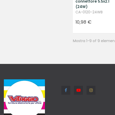
connettore 5.5x2.1
(24W)
CA-0120-24WB
Prezzo
10,98 €
Mostra 1-9 of 9 elemen