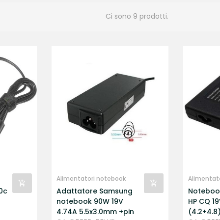
Ci sono 9 prodotti.
Alimentatori notebook
Alimentat
10c
Adattatore Samsung
Noteboo
notebook 90W 19V
HP CQ 1
4.74A 5.5x3.0mm +pin
(4.2+4.8)