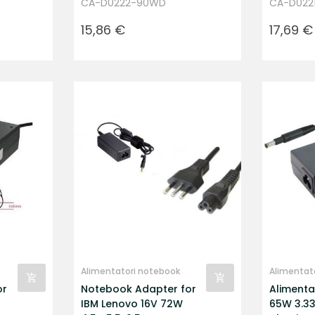
CA-D0222-90WD
CA-D022
Prezzo
Prezzo
15,86 €
17,69 €
Alimentatori notebook
Alimentat
or
Notebook Adapter for
Alimenta
IBM Lenovo 16V 72W
65W 3.33