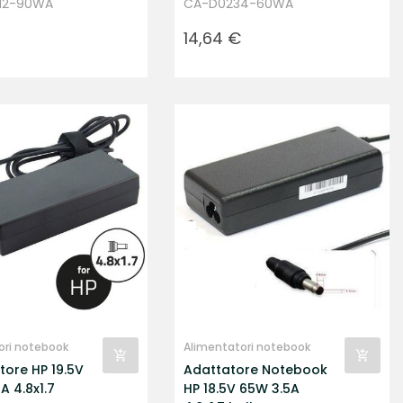
12-90WA
CA-D0234-60WA
Prezzo
14,64 €
ori notebook
Alimentatori notebook
tore HP 19.5V
Adattatore Notebook
A 4.8x1.7
HP 18.5V 65W 3.5A