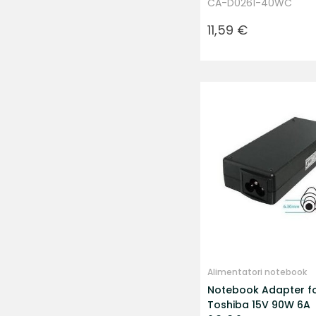
CA-D0261-40WC
Prezzo
11,59 €
Alimentatori notebook
Notebook Adapter f
Toshiba 15V 90W 6A