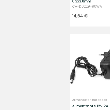
6.3x3.0mm
CA-D0229-90WA
Prezzo
14,64 €
Alimentatori notebook
Alimentatore 12V 2A