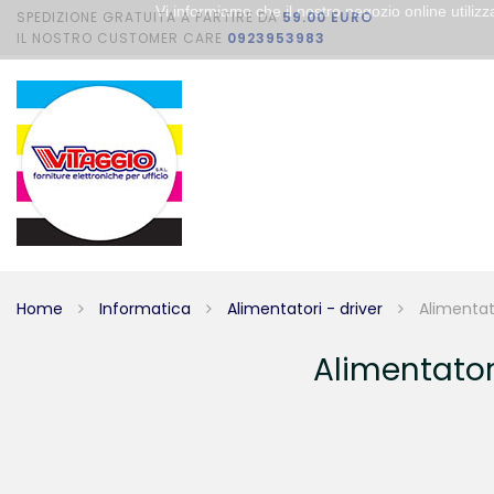
Vi informiamo che il nostro negozio online utili
SPEDIZIONE GRATUITA A PARTIRE DA
59.00 EURO
IL NOSTRO CUSTOMER CARE
0923953983
Home
Informatica
Alimentatori - driver
Alimentat
Alimentator