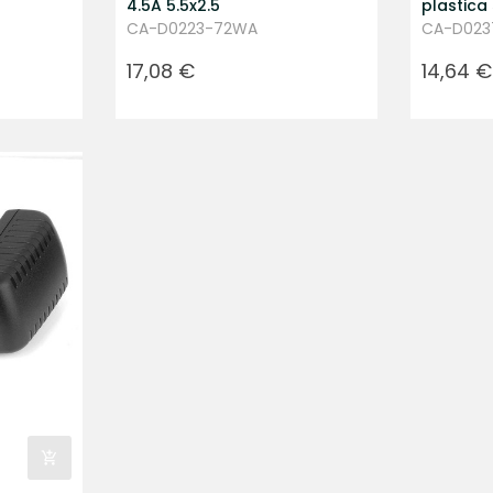
4.5A 5.5x2.5
plastic
CA-D0223-72WA
CA-D02
Prezzo
Prezzo
17,08 €
14,64 €