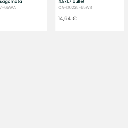
a sagomata
4.8x1.7 bullet
37-65WA
CA-D0235-65WB
Prezzo
14,64 €