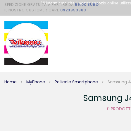
Vi informiamo che il nostro negozio online utili
SPEDIZIONE GRATUITA A PARTIRE DA
59.00 EURO
IL NOSTRO CUSTOMER CARE
0923953983
Home
MyPhone
Pellicole Smartphone
Samsung J
Samsung J
0 PRODOT