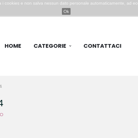
zza i cookies e non salva nessun dato personale automaticamente, ad ec
Ok
HOME
CATEGORIE
CONTATTACI
4
4
TO