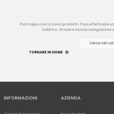
Purtroppo non ci sono prodotti. Puoi effettuare u
indietro. Grazie e buona navigazione s
TORNARE IN HOME
INFORMAZIONI
AZIENDA